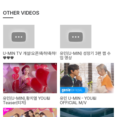
OTHER VIDEOS
U-MIN TV 개설!오픈!축하!축하!
유민(U-MIN) 성장기 3편 랩 수
❤❤❤
업 영상
유민(U-MIN),황치열 YOU&I
유민 U-MIN - YOU&I
Teaser(티저)
OFFICIAL M/V