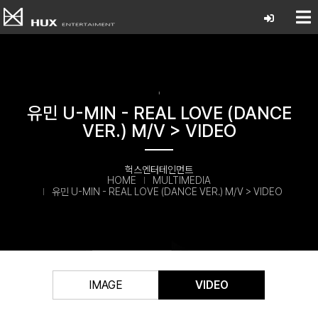
'
유민 U-MIN - REAL LOVE (DANCE
VER.) M/V > VIDEO
헉스엔터테인먼트
HOME
MULTIMEDIA
유민 U-MIN - REAL LOVE (DANCE VER.) M/V > VIDEO
IMAGE
VIDEO